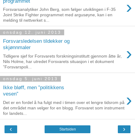
›
programmet
Forsvarsanalytiker John Berg, som følger utviklingen i F-35
Joint Strike Fighter programmet med argusøyne, kan i en
melding til nettverket s...
onsdag 12. juni 2013
Forsvarsledelsen tildekker og
›
skjønnmaler
Tidligere sjef for Forsvarets forskningsinstitutt gjennom åtte år,
Nils Holme, har utredet Forsvarets situasjon i et dokument
”Forsvarspoli...
onsdag 5. juni 2013
Ikke bløff, men ”politikkens
›
vesen”
Det er en fordel å ha fulgt med i timen over et lengre tidsrom på
det området man velger for en blogg. Forsvaret som instrument
for landets...
‹
›
Startsiden