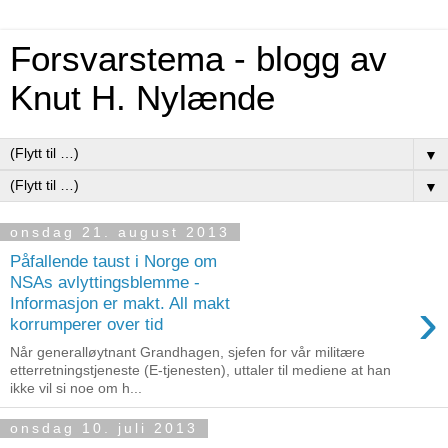
Forsvarstema - blogg av
Knut H. Nylænde
▼
▼
onsdag 21. august 2013
Påfallende taust i Norge om
NSAs avlyttingsblemme -
›
Informasjon er makt. All makt
korrumperer over tid
Når generalløytnant Grandhagen, sjefen for vår militære
etterretningstjeneste (E-tjenesten), uttaler til mediene at han
ikke vil si noe om h...
onsdag 10. juli 2013