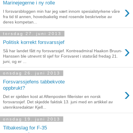
Marinejegerne i ny rolle
›
I forsvarsbloggen min har jeg vært innom spesialstyrkene våre
fra tid til annen, hovedsakelig med rosende beskrivelse av
deres kompetan...
torsdag 27. juni 2013
Politisk korrekt forsvarssjef
›
Så har landet fått ny forsvarssjef. Kontreadmiral Haakon Bruun-
Hanssen ble utnevnt til sjef for Forsvaret i statsråd fredag 21.
juni, og er ...
onsdag 26. juni 2013
Forsvarssjefens tabbekvote
›
oppbrukt?
Det er sjelden kost at Aftenposten fillerister en norsk
forsvarssjef. Det skjedde faktisk 13. juni med en artikkel av
utenriksredaktør Kjell...
onsdag 19. juni 2013
Tilbakeslag for F-35