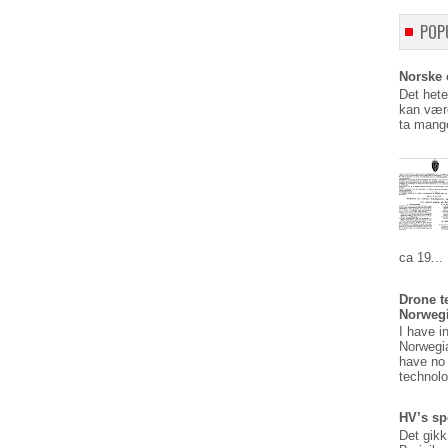
POP
Norske o
Det hete
kan være
ta mange
ca 19...
Drone t
Norweg
I have i
Norwegi
have no 
technolo
HV’s sp
Det gikk