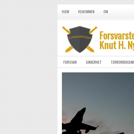
HJEM
VELKOMMEN
OM
Forsvarst
Knut H. N
FORSVAR
SIKKERHET
TERRORBEKJEM