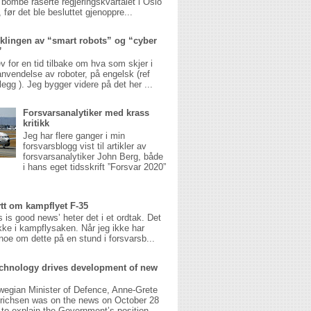
 bombe raserte regjeringskvartalet i Oslo
 før det ble besluttet gjenoppre...
klingen av “smart robots” og “cyber
”
v for en tid tilbake om hva som skjer i
anvendelse av roboter, på engelsk (ref
legg ). Jeg bygger videre på det her ...
Forsvarsanalytiker med krass
kritikk
Jeg har flere ganger i min
forsvarsblogg vist til artikler av
forsvarsanalytiker John Berg, både
i hans eget tidsskrift ”Forsvar 2020”
ytt om kampflyet F-35
 is good news’ heter det i et ordtak. Det
ikke i kampflysaken. Når jeg ikke har
noe om dette på en stund i forsvarsb...
chnology drives development of new
wegian Minister of Defence, Anne-Grete
richsen was on the news on October 28
g to explain the Government’s position ...