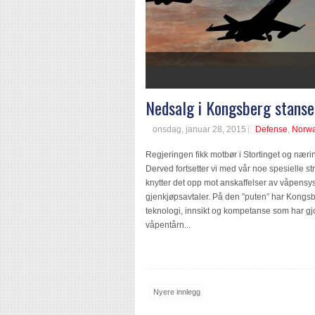
1
2
3
4
5
6
7
Nedsalg i Kongsberg stanset
onsdag, januar 28, 2015
Defense
,
Norw
Regjeringen fikk motbør i Stortinget og næ
Derved fortsetter vi med vår noe spesielle st
knytter det opp mot anskaffelser av våpensys
gjenkjøpsavtaler. På den ”puten” har Kongsber
teknologi, innsikt og kompetanse som har gj
våpentårn...
Nyere innlegg