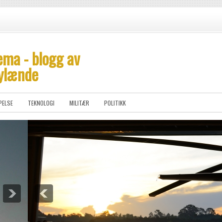
ema - blogg av
ylænde
PELSE
TEKNOLOGI
MILITÆR
POLITIKK