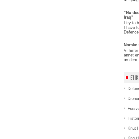
“No dec
Iraq”
I try to 
I have t
Defence,
Norske 
Vi hører
annet en
av dem. 
ETIK
Defen
Drone
Forsv
Histor
Knut 
Krig
(1