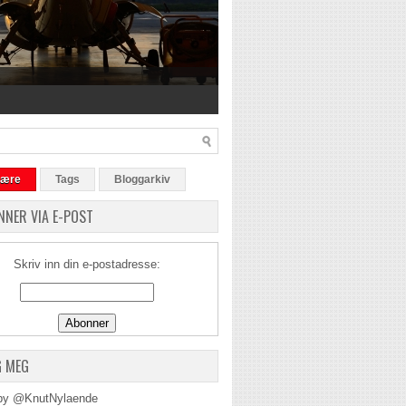
lære
Tags
Bloggarkiv
NNER VIA E-POST
Skriv inn din e-postadresse:
G MEG
by @KnutNylaende