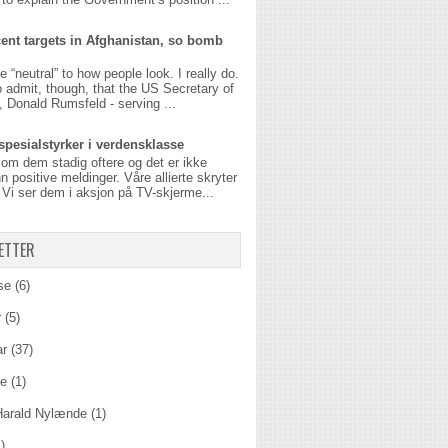
ent targets in Afghanistan, so bomb
be “neutral” to how people look. I really do.
o admit, though, that the US Secretary of
 Donald Rumsfeld - serving ...
spesialstyrker i verdensklasse
 om dem stadig oftere og det er ikke
n positive meldinger. Våre allierte skryter
Vi ser dem i aksjon på TV-skjerme...
ETTER
se
(6)
r
(5)
ar
(37)
ie
(1)
Harald Nylænde
(1)
)