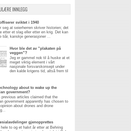
ULÆRE INNLEGG
ffiserer sviktet i 1940
r seg at seierherren skriver historien; det
 etter et slag eller etter en krig. Det kan
 tiår, kanskje generasjoner ...
Hvor ble det av ”plakaten på
veggen”?
Jeg er gammel nok til å huske at et
meget viktig element i vårt
nasjonale forsvarskonsept under
den kalde krigens tid, altså frem til
echnology about to wake up the
ian government?
n previous articles claimed that the
an government apparently has chosen to
opinion about drones and drone
g...
esialavdelinger gjenopprettes
 hele to og et halvt år etter at Behring