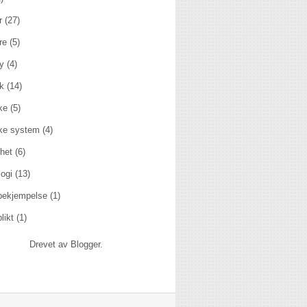
r
(27)
re
(5)
y
(4)
kk
(14)
ske
(5)
ske system
(4)
het
(6)
ogi
(13)
rbekjempelse
(1)
likt
(1)
Drevet av
Blogger
.