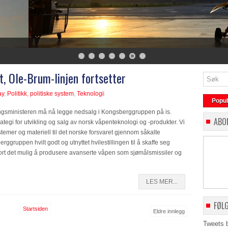
, Ole-Brum-linjen fortsetter
ay
,
Politikk
,
politiske system
,
Teknologi
Popu
ringsministeren må nå legge nedsalg i Kongsberggruppen på is.
ABO
rategi for utvikling og salg av norsk våpenteknologi og -produkter. Vi
temer og materiell til det norske forsvaret gjennom såkalte
ggruppen hvilt godt og utnyttet hvilestillingen til å skaffe seg
ort det mulig å produsere avanserte våpen som sjømålsmissiler og
LES MER...
FØL
Startsiden
Eldre innlegg
Tweets 