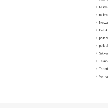
Militæ
militæ
Norwa
Politi
politi
politi
Sikker
Teknol
Terro
Vernep