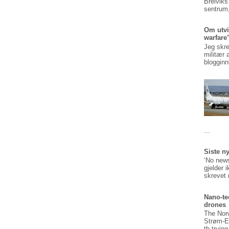
Breiviks
sentrum,
Om utvi
warfare
Jeg skre
militær 
blogginn
...
Siste n
‘No news
gjelder 
skrevet 
Nano-te
drones
The Nor
Strøm-E
th tryin