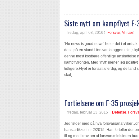
Siste nytt om kampflyet F-
fredag, april 08, 2016
Forsvar
,
Militær
‘No news is good news’ heter det i et ordtak.
dette på en stund i forsvarsbloggen min, skyl
denne mest kostbare offentlige anskaffelse n
kampflyfronten. Med ’nytt’ mener jeg positivt 
tidligere.Flyet er fortsatt uferdig, og de lan
skal,...
Fortielsene om F-35 prosjek
fredag, februar 13, 2015
Defense
,
Forsva
Jeg følger med på hva forsvarsanalytiker Joh
hans artikkel i nr 2/2015. Han forteller der
til og med krav om at forsvarsministeren burd