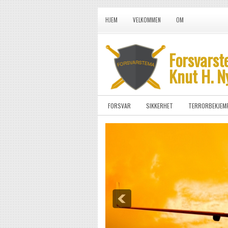
HJEM
VELKOMMEN
OM
Forsvarst
Knut H. N
FORSVAR
SIKKERHET
TERRORBEKJEM