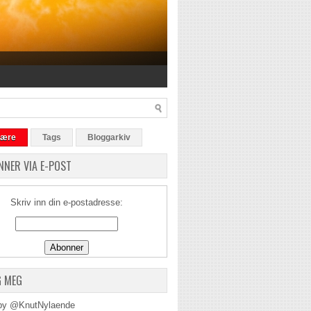
lære
Tags
Bloggarkiv
NNER VIA E-POST
Skriv inn din e-postadresse:
G MEG
by @KnutNylaende