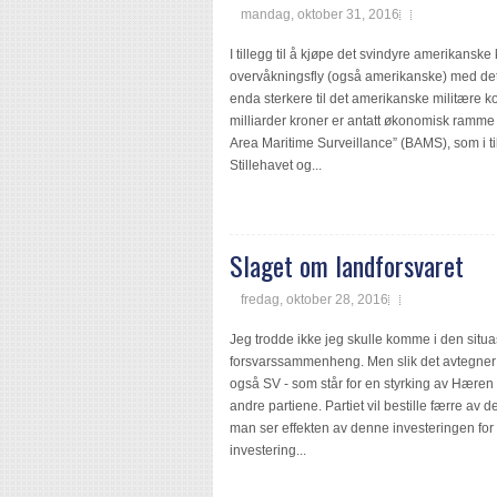
mandag, oktober 31, 2016
I tillegg til å kjøpe det svindyre amerikanske
overvåkningsfly (også amerikanske) med det
enda sterkere til det amerikanske militære k
milliarder kroner er antatt økonomisk ramme 
Area Maritime Surveillance” (BAMS), som i 
Stillehavet og...
Slaget om landforsvaret
fredag, oktober 28, 2016
Jeg trodde ikke jeg skulle komme i den situas
forsvarssammenheng. Men slik det avtegner seg
også SV - som står for en styrking av Hæren 
andre partiene. Partiet vil bestille færre av
man ser effekten av denne investeringen for 
investering...