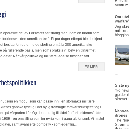
Breiviks
sentrum,
egi
Om utvi
warfare
Jeg skre
militær 
”Den operative del av Forsvaret ser stadig mer ut om en modul som
blogginn
r, fortrinnsvis den amerikanske.” Et par dager etterpå ble det kjent
et forslag for regjering og storting om å la 300 amerikanske
ge på rullerende basis, men som i praksis vil bety en tilnærmet
ater. Når vår politiske og militære ledelse først har satt...
LES MER...
...
rhetspolitikken
Siste n
‘No news
gjelder 
skrevet 
er ut som en modul som kan passe inn i en stormakts militære
kreftes ganske tydelig i det nylig fremlagte forsvarsbudsjettet og i
Nano-te
 på vårparten i år. Og det er trolig tilsiktet fra ”arkitektenes” side,
drones
 i 1989 - en omstilling som for øvrig kom i gang alt for sent. Vi mistet
The Nor
soldater, samt avanserte bombefly - som egentlig...
Strøm-E
th tryin