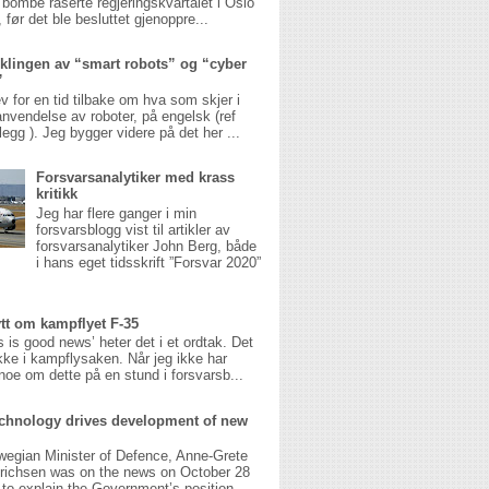
 bombe raserte regjeringskvartalet i Oslo
 før det ble besluttet gjenoppre...
klingen av “smart robots” og “cyber
”
v for en tid tilbake om hva som skjer i
anvendelse av roboter, på engelsk (ref
legg ). Jeg bygger videre på det her ...
Forsvarsanalytiker med krass
kritikk
Jeg har flere ganger i min
forsvarsblogg vist til artikler av
forsvarsanalytiker John Berg, både
i hans eget tidsskrift ”Forsvar 2020”
ytt om kampflyet F-35
 is good news’ heter det i et ordtak. Det
ikke i kampflysaken. Når jeg ikke har
noe om dette på en stund i forsvarsb...
chnology drives development of new
wegian Minister of Defence, Anne-Grete
richsen was on the news on October 28
g to explain the Government’s position ...