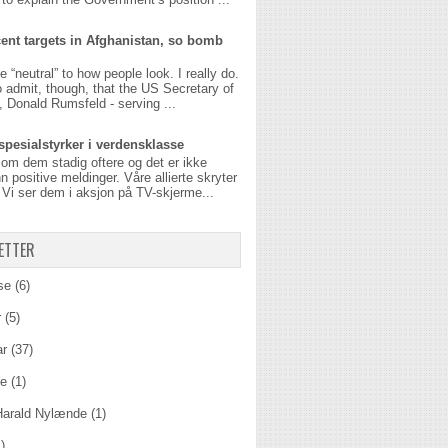
ent targets in Afghanistan, so bomb
be “neutral” to how people look. I really do.
o admit, though, that the US Secretary of
 Donald Rumsfeld - serving ...
spesialstyrker i verdensklasse
 om dem stadig oftere og det er ikke
n positive meldinger. Våre allierte skryter
Vi ser dem i aksjon på TV-skjerme...
ETTER
se
(6)
r
(5)
ar
(37)
ie
(1)
Harald Nylænde
(1)
)