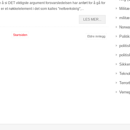
å si DET viktigste argument forsvarsledelsen har anført for å gå for
Militæ
 er et nøkkelelement i det som kalles "nettverkskrig",...
militæ
LES MER...
Norwa
Startsiden
Politi
Eldre innlegg
politi
politi
Sikker
Teknol
Terro
Vernep