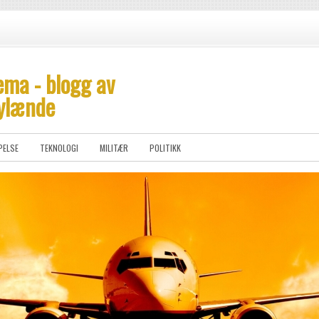
ema - blogg av
ylænde
PELSE
TEKNOLOGI
MILITÆR
POLITIKK