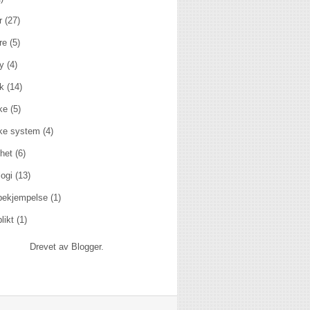
r
(27)
re
(5)
y
(4)
kk
(14)
ske
(5)
ske system
(4)
het
(6)
ogi
(13)
rbekjempelse
(1)
likt
(1)
Drevet av
Blogger
.