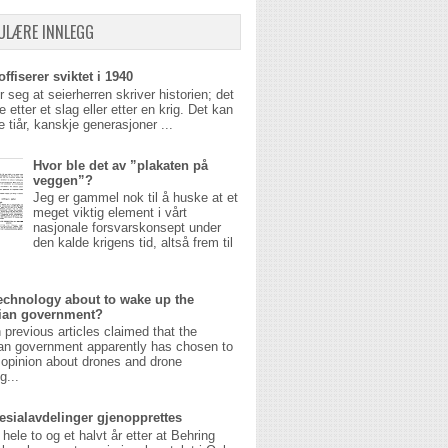
ULÆRE INNLEGG
ffiserer sviktet i 1940
r seg at seierherren skriver historien; det
 etter et slag eller etter en krig. Det kan
 tiår, kanskje generasjoner ...
Hvor ble det av ”plakaten på
veggen”?
Jeg er gammel nok til å huske at et
meget viktig element i vårt
nasjonale forsvarskonsept under
den kalde krigens tid, altså frem til
echnology about to wake up the
ian government?
n previous articles claimed that the
an government apparently has chosen to
opinion about drones and drone
g...
esialavdelinger gjenopprettes
 hele to og et halvt år etter at Behring