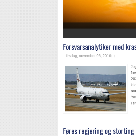
1
2
3
4
5
6
7
Forsvarsanalytiker med kras
tirsdag, november 08, 2016
Jeg
for
202
kil
nor
”se
I s
Føres regjering og storting