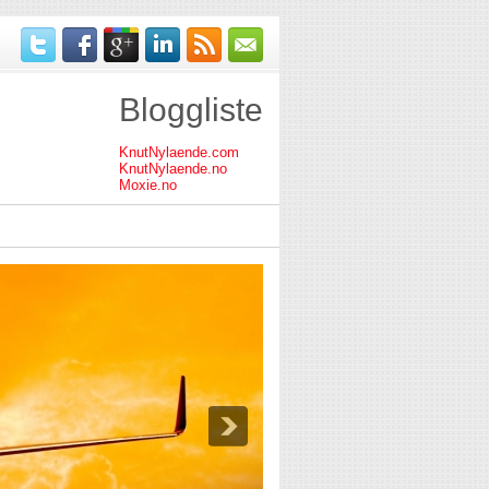
Bloggliste
KnutNylaende.com
KnutNylaende.no
Moxie.no