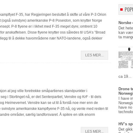
POP
 kampflyet F-35, har Regjeringen besluttet å skifte ut våre P-3 Orion
 (også svindyre) amerikanske P-8 Poseidon, som knytter Norge
Norske o
onsept. P-8 flyene er i likhet med F-35 meget dyre; omtrent 10
Det hete
kan være
for anskaffelsen. Disse flyene knytter oss således til USA’s ”Broad
ta mange
tillegg til å dekke havområdene nær NATO-landene, også dekker
LES MER...
ca 19...
Drone t
jon at jeg ville foretrekke småpartienes standpunkter i
Norweg
 i Stortinget nå, er det Senterpartiet, Venstre og KrF - til dels
I have i
og Heimevernet. Venstre kan se ut til å forstå noe mer enn de
Norwegi
have no 
 de svindyre amerikanske kampflyene F-35 nå, og vente med resten til
technolo
andre områder, særlig landforsvaret. Å spikre en slik enorm
HV’s sp
Det gikk
LES MER...