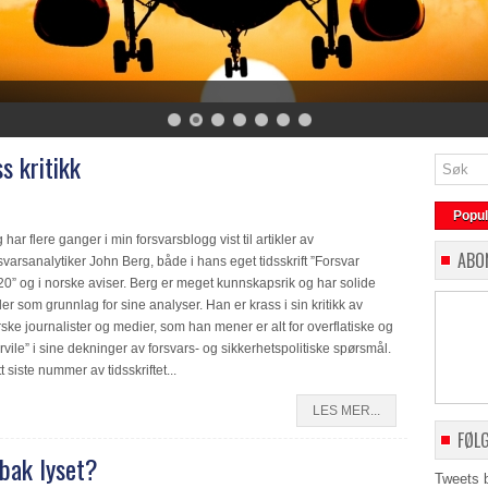
s kritikk
Popu
 har flere ganger i min forsvarsblogg vist til artikler av
ABO
svarsanalytiker John Berg, både i hans eget tidsskrift ”Forsvar
0” og i norske aviser. Berg er meget kunnskapsrik og har solide
der som grunnlag for sine analyser. Han er krass i sin kritikk av
ske journalister og medier, som han mener er alt for overflatiske og
rvile” i sine dekninger av forsvars- og sikkerhetspolitiske spørsmål.
itt siste nummer av tidsskriftet...
LES MER...
FØL
 bak lyset?
Tweets 