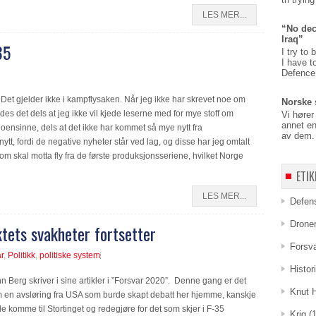
LES MER...
“No dec
Iraq”
35
I try to 
I have t
Defence,
 Det gjelder ikke i kampflysaken. Når jeg ikke har skrevet noe om
Norske 
des det dels at jeg ikke vil kjede leserne med for mye stoff om
Vi hører
annet en
oensinne, dels at det ikke har kommet så mye nytt fra
av dem. 
nytt, fordi de negative nyheter står ved lag, og disse har jeg omtalt
d som skal motta fly fra de første produksjonsseriene, hvilket Norge
ETIK
LES MER...
Defen
Drone
tets svakheter fortsetter
Forsv
r
,
Politikk
,
politiske system
Histor
n Berg skriver i sine artikler i ”Forsvar 2020”. Denne gang er det
Knut 
 om en avsløring fra USA som burde skapt debatt her hjemme, kanskje
e komme til Stortinget og redegjøre for det som skjer i F-35
Krig
(1