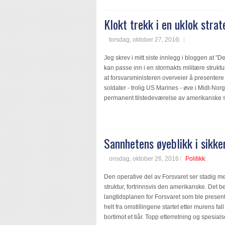
Klokt trekk i en uklok strat
torsdag, oktober 27, 2016
Jeg skrev i mitt siste innlegg i bloggen at 
kan passe inn i en stormakts militære struktu
at forsvarsministeren overveier å presentere 
soldater - trolig US Marines - øve i Midt-Nor
permanent tilstedeværelse av amerikanske sold
Sannhetens øyeblikk i sikke
onsdag, oktober 26, 2016
Politikk
Den operative del av Forsvaret ser stadig m
struktur, fortrinnsvis den amerikanske. Det be
langtidsplanen for Forsvaret som ble presentert
helt fra omstillingene startet etter murens fall
bortimot et tiår. Topp etterretning og spesial