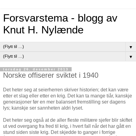
Forsvarstema - blogg av
Knut H. Nylænde
▼
▼
torsdag 26. desember 2013
Norske offiserer sviktet i 1940
Det heter seg at seierherren skriver historien; det kan være
etter et slag eller etter en krig. Det kan ta mange tiår, kanskje
generasjoner før en mer balansert fremstilling ser dagens
lys; kanskje ser sannheten aldri lyset.
Det heter seg også at de aller fleste militære sjefer blir skiftet
ut ved overgang fra fred til krig, i hvert fall når det har gått en
stund siden siste krig. Det skjedde to ganger i forrige