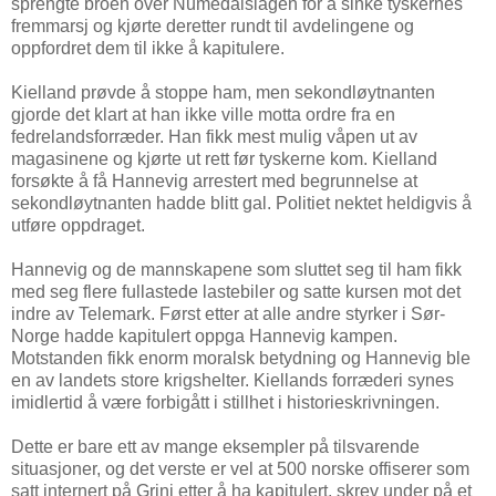
sprengte broen over Numedalslågen for å sinke tyskernes
fremmarsj og kjørte deretter rundt til avdelingene og
oppfordret dem til ikke å kapitulere.
Kielland prøvde å stoppe ham, men sekondløytnanten
gjorde det klart at han ikke ville motta ordre fra en
fedrelandsforræder. Han fikk mest mulig våpen ut av
magasinene og kjørte ut rett før tyskerne kom. Kielland
forsøkte å få Hannevig arrestert med begrunnelse at
sekondløytnanten hadde blitt gal. Politiet nektet heldigvis å
utføre oppdraget.
Hannevig og de mannskapene som sluttet seg til ham fikk
med seg flere fullastede lastebiler og satte kursen mot det
indre av Telemark. Først etter at alle andre styrker i Sør-
Norge hadde kapitulert oppga Hannevig kampen.
Motstanden fikk enorm moralsk betydning og Hannevig ble
en av landets store krigshelter. Kiellands forræderi synes
imidlertid å være forbigått i stillhet i historieskrivningen.
Dette er bare ett av mange eksempler på tilsvarende
situasjoner, og det verste er vel at 500 norske offiserer som
satt internert på Grini etter å ha kapitulert, skrev under på et