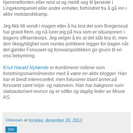
hjemmefronten eller reist ut og meldt seg til tjeneste i
Lingekompaniet eller andre enheter, forhindret fra å gå inn i
aktiv motstandskamp.
Jeg fikk litt vondt i magen etter å ha lest det som Borgersrud
har gravd frem, og nå lurer jeg på hva som er situasjonen i
dagens offiserskorps. Jeg velger å tro at det står bra til, men
den likegyldighet som norske politikere legger for dagen når
det gjelder Forsvaret og forsvarspolitikken gir grunn til en
viss bekymring.
Knut Harald Nylænde
er kombinerer rollene som
forretningsmann/investor med å være en aktiv blogger. Han
har et bredt interessefelt, men fokuserer blant annet på
forsvaret samt miljø- og naturvern. Han har bakgrunn som
statsautorisert revisor og er stifter og daglig leder av Moxie
AS.
Unknown
at
torsdag, desember 26, 2013
Del