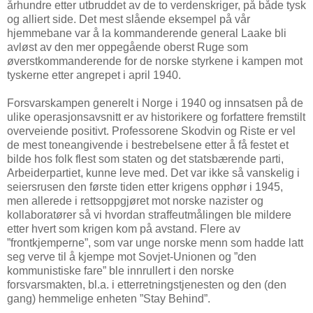
århundre etter utbruddet av de to verdenskriger, på både tysk
og alliert side. Det mest slående eksempel på vår
hjemmebane var å la kommanderende general Laake bli
avløst av den mer oppegående oberst Ruge som
øverstkommanderende for de norske styrkene i kampen mot
tyskerne etter angrepet i april 1940.
Forsvarskampen generelt i Norge i 1940 og innsatsen på de
ulike operasjonsavsnitt er av historikere og forfattere fremstilt
overveiende positivt. Professorene Skodvin og Riste er vel
de mest toneangivende i bestrebelsene etter å få festet et
bilde hos folk flest som staten og det statsbærende parti,
Arbeiderpartiet, kunne leve med. Det var ikke så vanskelig i
seiersrusen den første tiden etter krigens opphør i 1945,
men allerede i rettsoppgjøret mot norske nazister og
kollaboratører så vi hvordan straffeutmålingen ble mildere
etter hvert som krigen kom på avstand. Flere av
”frontkjemperne”, som var unge norske menn som hadde latt
seg verve til å kjempe mot Sovjet-Unionen og ”den
kommunistiske fare” ble innrullert i den norske
forsvarsmakten, bl.a. i etterretningstjenesten og den (den
gang) hemmelige enheten ”Stay Behind”.