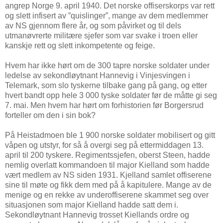
angrep Norge 9. april 1940. Det norske offiserskorps var rett
og slett infisert av ”quislinger”, mange av dem medlemmer
av NS gjennom flere år, og som påvirket og til dels
utmanøvrerte militære sjefer som var svake i troen eller
kanskje rett og slett inkompetente og feige.
Hvem har ikke hørt om de 300 tapre norske soldater under
ledelse av sekondløytnant Hannevig i Vinjesvingen i
Telemark, som slo tyskerne tilbake gang på gang, og etter
hvert bandt opp hele 3 000 tyske soldater før de måtte gi seg
7. mai. Men hvem har hørt om forhistorien før Borgersrud
forteller om den i sin bok?
På Heistadmoen ble 1 900 norske soldater mobilisert og gitt
våpen og utstyr, for så å overgi seg på ettermiddagen 13.
april til 200 tyskere. Regimentssjefen, oberst Steen, hadde
nemlig overlatt kommandoen til major Kielland som hadde
vært medlem av NS siden 1931. Kjelland samlet offiserene
sine til møte og fikk dem med på å kapitulere. Mange av de
menige og en rekke av underoffiserene skammet seg over
situasjonen som major Kielland hadde satt dem i.
Sekondløytnant Hannevig trosset Kiellands ordre og