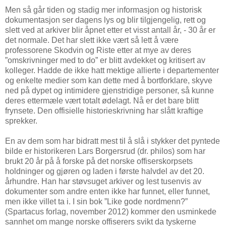
Men så går tiden og stadig mer informasjon og historisk
dokumentasjon ser dagens lys og blir tilgjengelig, rett og
slett ved at arkiver blir åpnet etter et visst antall år, - 30 år er
det normale. Det har slett ikke vært så lett å være
professorene Skodvin og Riste etter at mye av deres
”omskrivninger med to do” er blitt avdekket og kritisert av
kolleger. Hadde de ikke hatt mektige allierte i departementer
og enkelte medier som kan dette med å bortforklare, skyve
ned på dypet og intimidere gjenstridige personer, så kunne
deres ettermæle vært totalt ødelagt. Nå er det bare blitt
frynsete. Den offisielle historieskrivning har slått kraftige
sprekker.
En av dem som har bidratt mest til å slå i stykker det pyntede
bilde er historikeren Lars Borgersrud (dr. philos) som har
brukt 20 år på å forske på det norske offiserskorpsets
holdninger og gjøren og laden i første halvdel av det 20.
århundre. Han har støvsuget arkiver og lest tusenvis av
dokumenter som andre enten ikke har funnet, eller funnet,
men ikke villet ta i. I sin bok ”Like gode nordmenn?”
(Spartacus forlag, november 2012) kommer den usminkede
sannhet om mange norske offiserers svikt da tyskerne