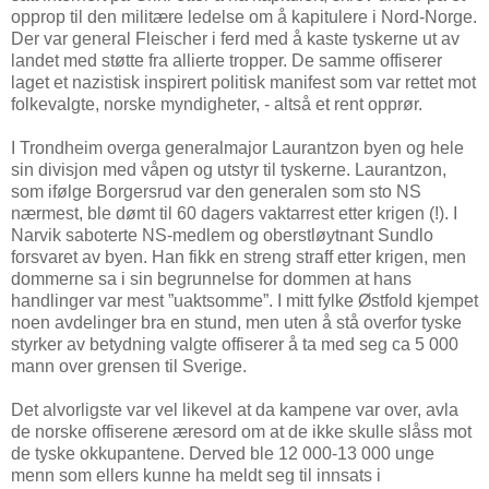
opprop til den militære ledelse om å kapitulere i Nord-Norge.
Der var general Fleischer i ferd med å kaste tyskerne ut av
landet med støtte fra allierte tropper. De samme offiserer
laget et nazistisk inspirert politisk manifest som var rettet mot
folkevalgte, norske myndigheter, - altså et rent opprør.
I Trondheim overga generalmajor Laurantzon byen og hele
sin divisjon med våpen og utstyr til tyskerne. Laurantzon,
som ifølge Borgersrud var den generalen som sto NS
nærmest, ble dømt til 60 dagers vaktarrest etter krigen (!). I
Narvik saboterte NS-medlem og oberstløytnant Sundlo
forsvaret av byen. Han fikk en streng straff etter krigen, men
dommerne sa i sin begrunnelse for dommen at hans
handlinger var mest ”uaktsomme”. I mitt fylke Østfold kjempet
noen avdelinger bra en stund, men uten å stå overfor tyske
styrker av betydning valgte offiserer å ta med seg ca 5 000
mann over grensen til Sverige.
Det alvorligste var vel likevel at da kampene var over, avla
de norske offiserene æresord om at de ikke skulle slåss mot
de tyske okkupantene. Derved ble 12 000-13 000 unge
menn som ellers kunne ha meldt seg til innsats i