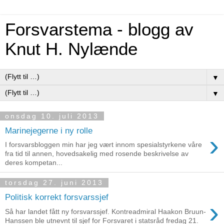
Forsvarstema - blogg av
Knut H. Nylænde
▼
▼
onsdag 10. juli 2013
Marinejegerne i ny rolle
›
I forsvarsbloggen min har jeg vært innom spesialstyrkene våre
fra tid til annen, hovedsakelig med rosende beskrivelse av
deres kompetan...
torsdag 27. juni 2013
Politisk korrekt forsvarssjef
›
Så har landet fått ny forsvarssjef. Kontreadmiral Haakon Bruun-
Hanssen ble utnevnt til sjef for Forsvaret i statsråd fredag 21.