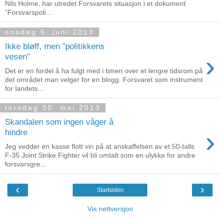
Nils Holme, har utredet Forsvarets situasjon i et dokument
”Forsvarspoli...
onsdag 5. juni 2013
Ikke bløff, men ”politikkens
›
vesen”
Det er en fordel å ha fulgt med i timen over et lengre tidsrom på
det området man velger for en blogg. Forsvaret som instrument
for landets...
torsdag 30. mai 2013
Skandalen som ingen våger å
›
hindre
Jeg vedder en kasse flott vin på at anskaffelsen av et 50-talls
F-35 Joint Strike Fighter vil bli omtalt som en ulykke for andre
forsvarsgre...
‹
›
Startsiden
Vis nettversjon