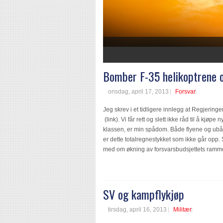
1
2
3
4
5
6
7
Bomber F-35 helikoptrene 
onsdag, april 17, 2013
Forsvar
Jeg skrev i et tidligere innlegg at Regjerin
(link). Vi får rett og slett ikke råd til å kjø
klassen, er min spådom. Både flyene og ubåte
er dette totalregnestykket som ikke går opp
med om økning av forsvarsbudsjettets rammer i
SV og kampflykjøp
tirsdag, april 16, 2013
Militær