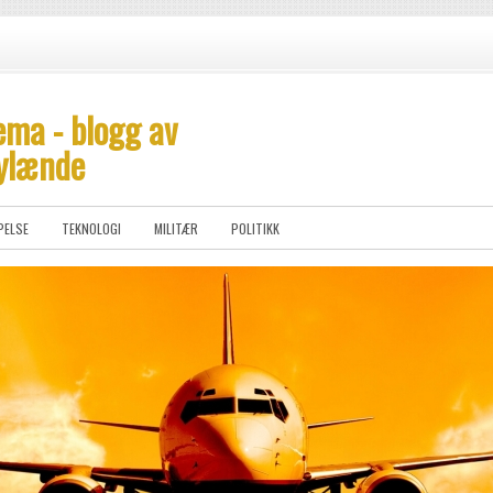
ema - blogg av
ylænde
PELSE
TEKNOLOGI
MILITÆR
POLITIKK