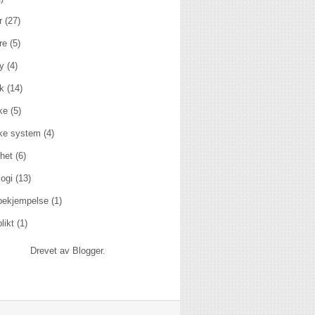
r
(27)
re
(5)
y
(4)
kk
(14)
ske
(5)
ske system
(4)
het
(6)
ogi
(13)
rbekjempelse
(1)
likt
(1)
Drevet av
Blogger
.