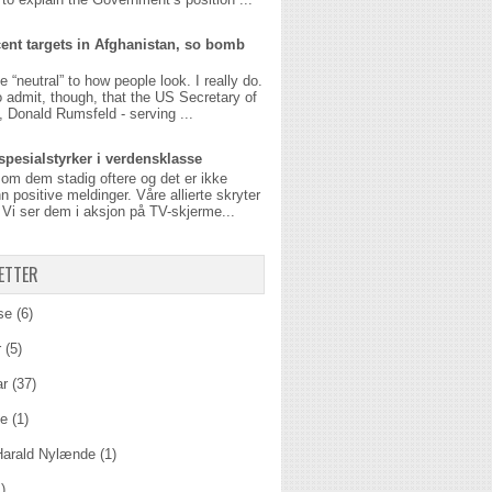
ent targets in Afghanistan, so bomb
be “neutral” to how people look. I really do.
o admit, though, that the US Secretary of
 Donald Rumsfeld - serving ...
spesialstyrker i verdensklasse
 om dem stadig oftere og det er ikke
n positive meldinger. Våre allierte skryter
Vi ser dem i aksjon på TV-skjerme...
ETTER
se
(6)
r
(5)
ar
(37)
ie
(1)
Harald Nylænde
(1)
)