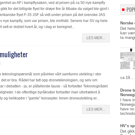
rlegenhet av AP i kampflysaken, ved at prisen på ca 50 nye kampfly
POP
gikk for det billigste flyet for drøye fire år tilbake da valget ble gjort i
rikanske flyet F-35 JSF så vidt under prisen på det svenske JAS
 av nye kampfly, som var prisen, ble innfridd. Senere har SV og hele
Norske o
 sett er doblet hvert år, og i dag er beregnet...
Det hete
kan være
ta mange
LES MER...
 muligheter
ge teknologispørsmål som påvirker vårt samfunns utvikling i stor
ca 19...
g det er bra. Rådet har tatt opp droneteknologien, og selv om
ar i debatten - ja, er påfallende tause - så fortsetter Teknologirådet
Drone t
heter. I de offentlige byråkratier fortsetter man ufortrødent å
Norweg
ly og helikoptre i ”gamle” konsepter. Innen droneutvikling er...
I have i
Norwegi
have no 
LES MER...
technolo
HV’s sp
Det gikk