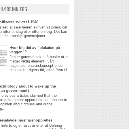
ULÆRE INNLEGG
ffiserer sviktet i 1940
r seg at seierherren skriver historien; det
 etter et slag eller etter en krig. Det kan
 tiår, kanskje generasjoner ...
Hvor ble det av ”plakaten på
veggen”?
Jeg er gammel nok til å huske at et
meget viktig element i vårt
nasjonale forsvarskonsept under
den kalde krigens tid, altså frem til
echnology about to wake up the
ian government?
n previous articles claimed that the
an government apparently has chosen to
opinion about drones and drone
g...
esialavdelinger gjenopprettes
 hele to og et halvt år etter at Behring