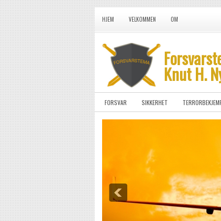
HJEM
VELKOMMEN
OM
Forsvarst
Knut H. N
FORSVAR
SIKKERHET
TERRORBEKJEM