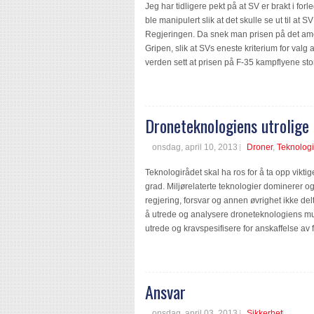
Jeg har tidligere pekt på at SV er brakt i fo
ble manipulert slik at det skulle se ut til at SV 
Regjeringen. Da snek man prisen på det ame
Gripen, slik at SVs eneste kriterium for valg
verden sett at prisen på F-35 kampflyene stort
Droneteknologiens utrolige
onsdag, april 10, 2013
Droner
,
Teknologi
Teknologirådet skal ha ros for å ta opp vikti
grad. Miljørelaterte teknologier dominerer o
regjering, forsvar og annen øvrighet ikke delt
å utrede og analysere droneteknologiens mulig
utrede og kravspesifisere for anskaffelse av f
Ansvar
onsdag, april 03, 2013
Sikkerhet