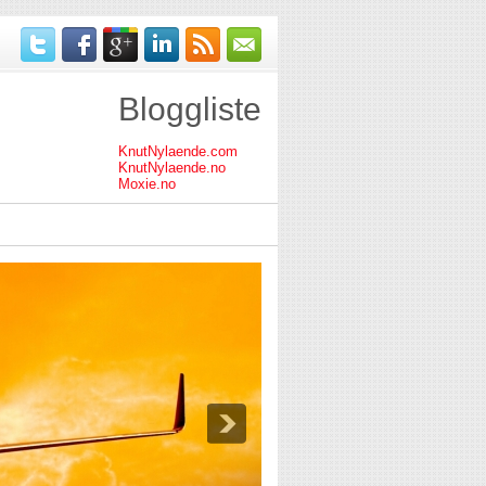
Bloggliste
KnutNylaende.com
KnutNylaende.no
Moxie.no