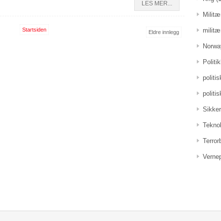
LES MER...
Militæ
militæ
Startsiden
Eldre innlegg
Norwa
Politi
politi
politi
Sikker
Teknol
Terro
Vernep