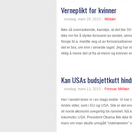
Verneplikt for kvinner
onsdag, mars 20, 2013
Militær
Ikke så overraskende, kanskje, at det ble SV
ikke inn for å styrke forsvaret av landet, selv
Norge bl.a. meldte seg ut av forsvarsallians
det er bra, om enn i seneste laget. Jeg har m
riktig å mene det ut fra at menn og kvinner e
Kan USAs budsjettkutt hind
onsdag, mars 13, 2013
Forsvar
,
Militær
Her i landet lever vi i en slags boble. Vi ha
Andre sliter, som i EU og USA. Slik er det en
vil norsk økonomi uvegerlig bli rammet. Nå 
lokomotiv, USA. President Obama fikk ikke til
mars om man skulle unngått ”ostehøvelen” som 