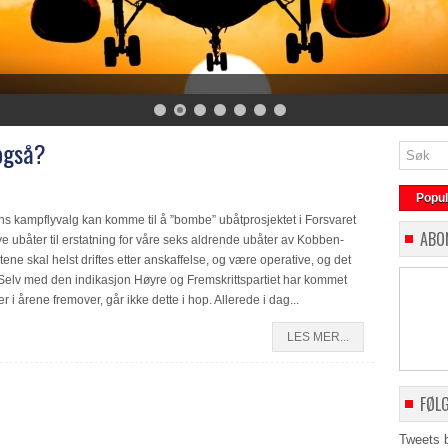
også?
Popu
gens kampflyvalg kan komme til å ”bombe” ubåtprosjektet i Forsvaret
ABO
pe nye ubåter til erstatning for våre seks aldrende ubåter av Kobben-
ne skal helst driftes etter anskaffelse, og være operative, og det
. Selv med den indikasjon Høyre og Fremskrittspartiet har kommet
 årene fremover, går ikke dette i hop. Allerede i dag...
LES MER...
FØL
Tweets 