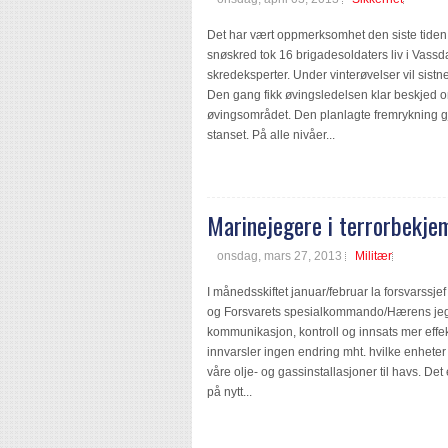
Det har vært oppmerksomhet den siste tiden 
snøskred tok 16 brigadesoldaters liv i Vass
skredeksperter. Under vinterøvelser vil sistn
Den gang fikk øvingsledelsen klar beskjed 
øvingsområdet. Den planlagte fremrykning g
stanset. På alle nivåer...
Marinejegere i terrorbekje
onsdag, mars 27, 2013
Militær
I månedsskiftet januar/februar la forsvars
og Forsvarets spesialkommando/Hærens jege
kommunikasjon, kontroll og innsats mer effe
innvarsler ingen endring mht. hvilke enheter
våre olje- og gassinstallasjoner til havs. Det
på nytt...