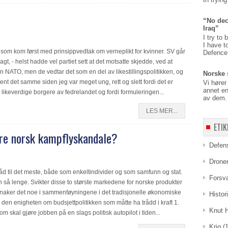
“No dec
Iraq”
I try to 
I have t
 som kom først med prinsippvedtak om verneplikt for kvinner. SV går
Defence,
sagt, - helst hadde vel partiet sett at det motsatte skjedde, ved at
en NATO, men de vedtar det som en del av likestillingspolitikken, og
Norske 
ent det samme siden jeg var meget ung, rett og slett fordi det er
Vi hører
annet en
r likeverdige borgere av fedrelandet og fordi formuleringen...
av dem. 
LES MER...
ETIK
re norsk kampflyskandale?
Defen
Drone
r råd til det meste, både som enkeltindivider og som samfunn og stat.
Forsv
n så lenge. Svikter disse to største markedene for norske produkter
knaker det noe i sammenføyningene i det tradisjonelle økonomiske
Histor
 den enigheten om budsjettpolitikken som måtte ha trådd i kraft 1.
Knut 
skal gjøre jobben på en slags politisk autopilot i tiden...
Krig
(1