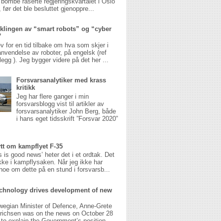
 bombe raserte regjeringskvartalet i Oslo
 før det ble besluttet gjenoppre...
klingen av “smart robots” og “cyber
”
v for en tid tilbake om hva som skjer i
anvendelse av roboter, på engelsk (ref
legg ). Jeg bygger videre på det her ...
Forsvarsanalytiker med krass
kritikk
Jeg har flere ganger i min
forsvarsblogg vist til artikler av
forsvarsanalytiker John Berg, både
i hans eget tidsskrift ”Forsvar 2020”
ytt om kampflyet F-35
 is good news’ heter det i et ordtak. Det
ikke i kampflysaken. Når jeg ikke har
noe om dette på en stund i forsvarsb...
chnology drives development of new
wegian Minister of Defence, Anne-Grete
richsen was on the news on October 28
g to explain the Government’s position ...