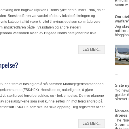
Breiviks
sentrum,
omkring den tragiske ulykken i Troms fylke den 5. mars 1986, da et
dalen. Snøskredfaren var varslet både av lokalbefolkningen og
Om utvi
warfare
evnte kategori alltid være knyttet til øvingsledelsen som rådgivere.
Jeg skre
om snøskredfaren både i Vassdalen og andre steder i
militær 
jennom Vassdalen av en av Brigade Nords bataljoner ble ikke
blogginn
LES MER...
mpelse?
...
sjef Sunde frem et forslag om å slå sammen Marinejegerkommandoen
Siste n
rkommando (FSK/HJK). Hensikten er, naturlig nok, å gjøre
‘No news
gjelder 
ktivt, særlig ved terrorberedskap og - bekjempelse. De nye planene
skrevet 
 av spesialstyrkene som skal kunne settes inn mot terrorangrep på
 er fortsatt FSK/HJK som skal ha slike oppdrag. Jeg registrerer at det
Nano-te
drones
The Nor
LES MER...
Strøm-E
th tryin