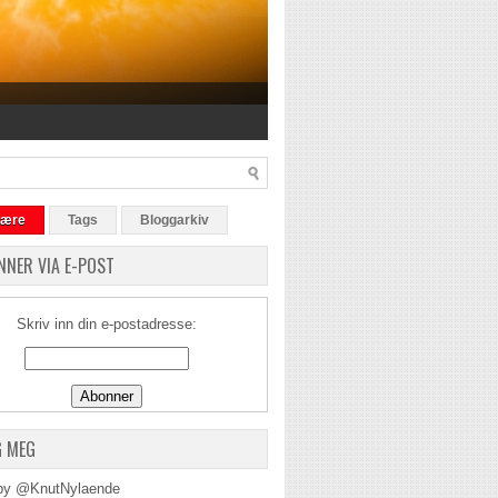
lære
Tags
Bloggarkiv
NNER VIA E-POST
Skriv inn din e-postadresse:
G MEG
by @KnutNylaende