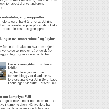
opinion about drones and drone
g...
esialavdelinger gjenopprettes
 hele to og et halvt år etter at Behring
 bombe raserte regjeringskvartalet i Oslo
 før det ble besluttet gjenoppre...
klingen av “smart robots” og “cyber
”
v for en tid tilbake om hva som skjer i
anvendelse av roboter, på engelsk (ref
legg ). Jeg bygger videre på det her ...
Forsvarsanalytiker med krass
kritikk
Jeg har flere ganger i min
forsvarsblogg vist til artikler av
forsvarsanalytiker John Berg, både
i hans eget tidsskrift ”Forsvar 2020”
ytt om kampflyet F-35
 is good news’ heter det i et ordtak. Det
ikke i kampflysaken. Når jeg ikke har
noe om dette på en stund i forsvarsb...