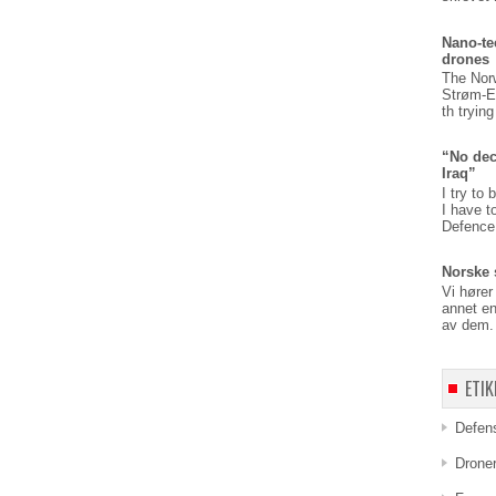
Nano-te
drones
The Nor
Strøm-E
th tryin
“No dec
Iraq”
I try to 
I have t
Defence,
Norske 
Vi hører
annet en
av dem. 
ETIK
Defen
Drone