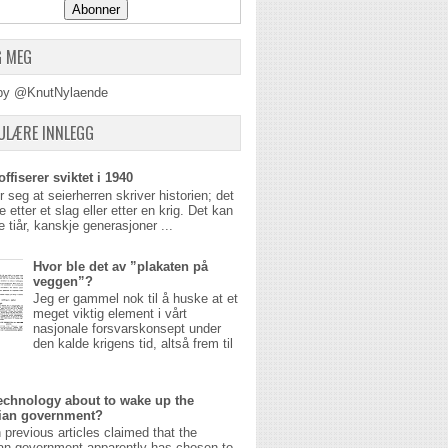
G MEG
by @KnutNylaende
ULÆRE INNLEGG
ffiserer sviktet i 1940
r seg at seierherren skriver historien; det
 etter et slag eller etter en krig. Det kan
 tiår, kanskje generasjoner ...
Hvor ble det av ”plakaten på
veggen”?
Jeg er gammel nok til å huske at et
meget viktig element i vårt
nasjonale forsvarskonsept under
den kalde krigens tid, altså frem til
echnology about to wake up the
ian government?
n previous articles claimed that the
an government apparently has chosen to