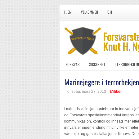
HJEM
VELKOMMEN
OM
Forsvarst
Knut H. N
FORSVAR
SIKKERHET
TERRORBEKJEM
Marinejegere i terrorbekje
onsdag, mars 27, 2013
Militær
I månedsskiftet januar/februar la forsvars
og Forsvarets spesialkommando/Hærens jege
kommunikasjon, kontroll og innsats mer effe
innvarsler ingen endring mht. hvilke enheter
våre olje- og gassinstallasjoner til havs. De