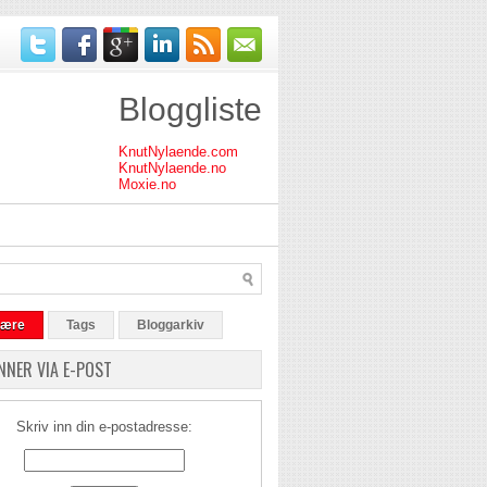
Bloggliste
KnutNylaende.com
KnutNylaende.no
Moxie.no
lære
Tags
Bloggarkiv
NNER VIA E-POST
Skriv inn din e-postadresse: