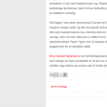
enhetene vi har ved Haakonsvern og i Ramsu
betydelige problemer med å drive helhetlig o
av kritikken urimelig.
Det ligger i den plan forsvarssjef Sunde har
reagere meget raskt, og det ser jeg på som pos
slik rask reaksjonsevne kun mening dersom P
anslag, selv om man ikke kan si sikkert hvor 
spesialsoldater ”hjem” igjen enn å mangle 
avgjørende for et vellykket utfall.
Knut Harald Nylænde
er en forretningsmann s
ved mange av hans prosjekter er at de har 
utvikler seg videre og vokser uten å miste sin
Nyere innlegg