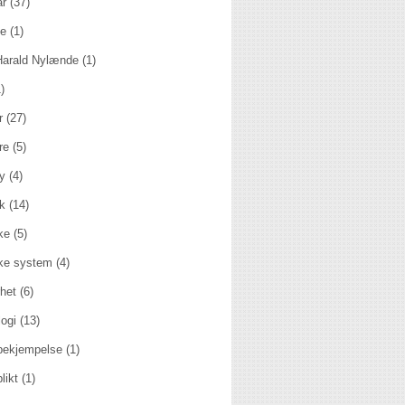
ar
(37)
ie
(1)
Harald Nylænde
(1)
)
r
(27)
re
(5)
y
(4)
kk
(14)
ske
(5)
ske system
(4)
het
(6)
ogi
(13)
rbekjempelse
(1)
likt
(1)