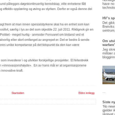
have no 
nd pålegges døgnkontinuerlig beredskap, ville enhetene fått
technolo
g effektiv opplæring og øving av styrken. Derfor er også denne del
HV’s sp
Det gikk
 lagt frem at man innen spesialstyrkene skal ha en enhet som kan
Breiviks
itivt, særlig i lys av det som skjedde 22. juli 2011. Riktignok gir en
sentrum,
olitiet - meget hurtig - anmoder Forsvaret om bistand ved et
alvorlig eller stort omfanget av angrepet er. Det er bedre å sende
Om utvi
warfare
deres unike kompetanse på det tidspunkt da den kan være
Jeg skre
militær 
blogginn
om investerer i og utvikler forskjellige prosjekter. Et fellestrekk
en «innovasjonshøyde». En av hans mål er at organisasjonene
 innovative kraft.
...
Startsiden
Eldre innlegg
Siste n
‘No news
gjelder 
skrevet 