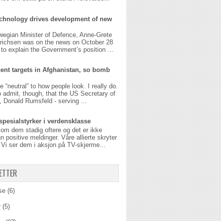
chnology drives development of new
wegian Minister of Defence, Anne-Grete
richsen was on the news on October 28
g to explain the Government’s position ...
ent targets in Afghanistan, so bomb
be “neutral” to how people look. I really do.
o admit, though, that the US Secretary of
 Donald Rumsfeld - serving ...
spesialstyrker i verdensklasse
 om dem stadig oftere og det er ikke
n positive meldinger. Våre allierte skryter
Vi ser dem i aksjon på TV-skjerme...
ETTER
se
(6)
r
(5)