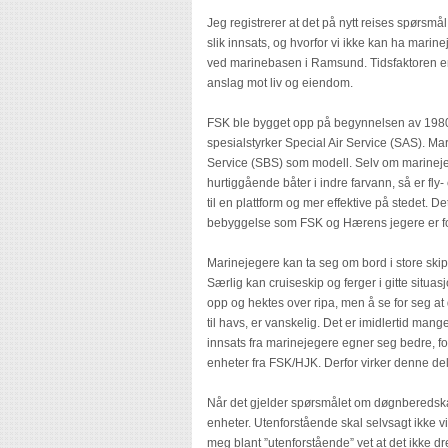
Jeg registrerer at det på nytt reises spørsmå
slik innsats, og hvorfor vi ikke kan ha mar
ved marinebasen i Ramsund. Tidsfaktoren er 
anslag mot liv og eiendom.
FSK ble bygget opp på begynnelsen av 1980-ta
spesialstyrker Special Air Service (SAS). 
Service (SBS) som modell. Selv om marinejege
hurtiggående båter i indre farvann, så er fly-
til en plattform og mer effektive på stedet. D
bebyggelse som FSK og Hærens jegere er fo
Marinejegere kan ta seg om bord i store skip 
Særlig kan cruiseskip og ferger i gitte situa
opp og hektes over ripa, men å se for seg at 
til havs, er vanskelig. Det er imidlertid mange
innsats fra marinejegere egner seg bedre, f
enheter fra FSK/HJK. Derfor virker denne del 
Når det gjelder spørsmålet om døgnberedskap 
enheter. Utenforstående skal selvsagt ikke v
meg blant ”utenforstående” vet at det ikke 