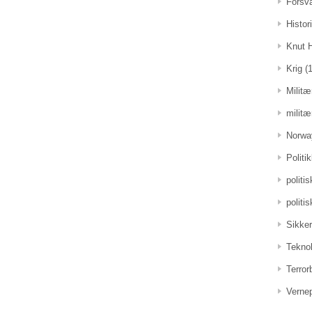
Forsv
Histor
Knut 
Krig
(1
Militæ
militæ
Norwa
Politi
politi
politi
Sikker
Teknol
Terro
Vernep