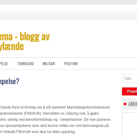
ema - blogg av
ylænde
PELSE
TEKNOLOGI
MILITÆR
POLITIKK
mpelse?
Popu
ABO
sjef Sunde frem et forslag om å slå sammen Marinejegerkommandoen
rkommando (FSK/HJK). Hensikten er, naturlig nok, å gjøre
ktivt, særlig ved terrorberedskap og - bekjempelse. De nye planene
 av spesialstyrkene som skal kunne settes inn mot terrorangrep på
t er fortsatt FSK/HJK som skal ha slike oppdrag.