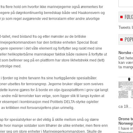
l fra flere hold om hvorfor ikke marinejegerne også øremerkes for
inejegere på døgnkontinuerlig beredskap både ved Haakonsvern og
FØL
jo som regel avgjørende ved terroralarm eller andre alvorlige
Tweets 
llet, med bistand fra og etter mønster av de britiske
POP
Marinejegerkommandoen har den britiske enheten Special Boat
re opererer i det våte element og forflytter seg raskt med sine
Norske o
 eller helikopterbårne mannskaper faktisk både raskere å forflytte ut
Det hete
et som befinner seg på en plattform har store likhetstrekk med (tett)
kan være
rtrolige med.
ta mange
i fjorder og indre farvann fra sine hurtiggående spesialbåter.
sjoner utsettes for terrorangrep. Jegerne bruker stiger som sveives
dette kunne gjøres for å borde en olje-/gassplattform i grov sjø langt
 andre mål terrorister kan velge, som ligger slik til langs kysten at
or eksempel i kombinasjon med Politiets DELTA-styrke og/eller
ca 19...
av kritikken mot forsvarssjefens plan urimelig.
Drone t
for spesialstyrker er det viktig å skille mellom små og større
Norweg
ite hvor mange soldater som tilhører de ulike enheter, men flere enn
I have i
dreier seg om store enheter i Marinejegerkommandoen. Skulle de
Norwegi