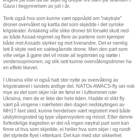
Gaza i begynnelsen av juli i år.
Tenk også hva som kunne vært oppnådd om ”nøytrale”
droner overvåket og kartla det som skjedde i det syriske
krigsteater. Antakelig ville slike droner bli forsøkt skutt ned
av både Assad-regimet og flere av partene som kjemper
både mot Assads styrker og mot hverandre. Det er nemlig
lett å skyte ned en saktegående drone. Men den part som
ville velge å gjøre det vil miste all legitimitet og støtte i
verdensopinionen, og slik sett kunne overvåkingsdroner ha
en effekt likevel.
I Ukraina ville vi også hatt stor nytte av overvåking av
krigsteateret i landets østlige del. NATOs AWACS-fly ser nok
mye av det som skjer når de først er i luftrommet nær
Ukraina, men de er ikke der hele tiden. Hadde et slikt fly
vært på vingene i nærheten den dagen nedskytingen av
MH17 fant sted, kunne hendelsen vært registrert med både
utskytningssted og type våpensystem og missil. Etter denne
forferdelige tragedien er det nå ingen nøytral part som kan
finne ut hva som skjedde, ei heller hva som skjer i og rundt
det styrtede flyet i etterkant. Det kan med stor sikkerhet