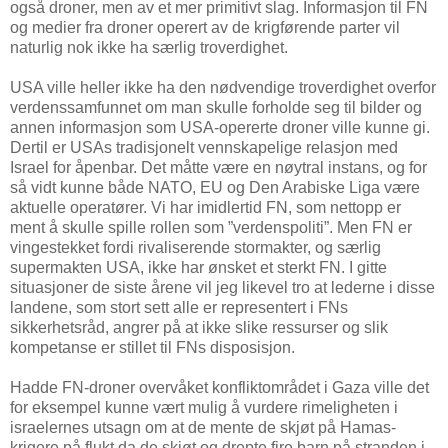
også droner, men av et mer primitivt slag. Informasjon til FN
og medier fra droner operert av de krigførende parter vil
naturlig nok ikke ha særlig troverdighet.
USA ville heller ikke ha den nødvendige troverdighet overfor
verdenssamfunnet om man skulle forholde seg til bilder og
annen informasjon som USA-opererte droner ville kunne gi.
Dertil er USAs tradisjonelt vennskapelige relasjon med
Israel for åpenbar. Det måtte være en nøytral instans, og for
så vidt kunne både NATO, EU og Den Arabiske Liga være
aktuelle operatører. Vi har imidlertid FN, som nettopp er
ment å skulle spille rollen som ”verdenspoliti”. Men FN er
vingestekket fordi rivaliserende stormakter, og særlig
supermakten USA, ikke har ønsket et sterkt FN. I gitte
situasjoner de siste årene vil jeg likevel tro at lederne i disse
landene, som stort sett alle er representert i FNs
sikkerhetsråd, angrer på at ikke slike ressurser og slik
kompetanse er stillet til FNs disposisjon.
Hadde FN-droner overvåket konfliktområdet i Gaza ville det
for eksempel kunne vært mulig å vurdere rimeligheten i
israelernes utsagn om at de mente de skjøt på Hamas-
krigere på flukt da de skjøt og drepte fire barn på stranden i