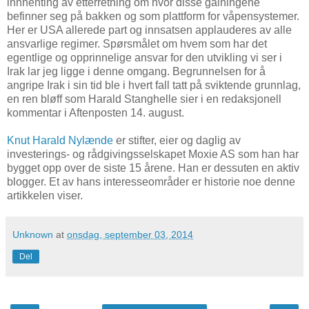
innhenting av etterretning om hvor disse galningene
befinner seg på bakken og som plattform for våpensystemer.
Her er USA allerede part og innsatsen applauderes av alle
ansvarlige regimer. Spørsmålet om hvem som har det
egentlige og opprinnelige ansvar for den utvikling vi ser i
Irak lar jeg ligge i denne omgang. Begrunnelsen for å
angripe Irak i sin tid ble i hvert fall tatt på sviktende grunnlag,
en ren bløff som Harald Stanghelle sier i en redaksjonell
kommentar i Aftenposten 14. august.
Knut Harald Nylænde
er stifter, eier og daglig av
investerings- og rådgivingsselskapet
Moxie AS
som han har
bygget opp over de siste 15 årene. Han er dessuten en aktiv
blogger. Et av hans interesseområder er historie noe denne
artikkelen viser.
Unknown
at
onsdag, september 03, 2014
Del