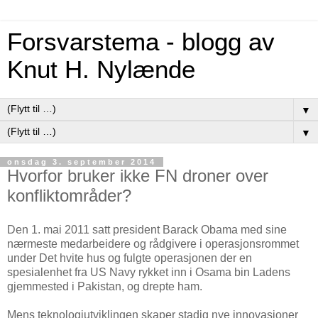
Forsvarstema - blogg av
Knut H. Nylænde
▼
▼
onsdag 3. september 2014
Hvorfor bruker ikke FN droner over
konfliktområder?
Den 1. mai 2011 satt president Barack Obama med sine
nærmeste medarbeidere og rådgivere i operasjonsrommet
under Det hvite hus og fulgte operasjonen der en
spesialenhet fra US Navy rykket inn i Osama bin Ladens
gjemmested i Pakistan, og drepte ham.
Mens teknologiutviklingen skaper stadig nye innovasjoner