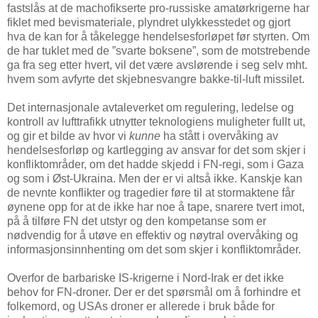
fastslås at de machofikserte pro-russiske amatørkrigerne har
fiklet med bevismateriale, plyndret ulykkesstedet og gjort
hva de kan for å tåkelegge hendelsesforløpet før styrten. Om
de har tuklet med de ”svarte boksene”, som de motstrebende
ga fra seg etter hvert, vil det være avslørende i seg selv mht.
hvem som avfyrte det skjebnesvangre bakke-til-luft missilet.
Det internasjonale avtaleverket om regulering, ledelse og
kontroll av lufttrafikk utnytter teknologiens muligheter fullt ut,
og gir et bilde av hvor vi
kunne
ha stått i overvåking av
hendelsesforløp og kartlegging av ansvar for det som skjer i
konfliktområder, om det hadde skjedd i FN-regi, som i Gaza
og som i Øst-Ukraina. Men der er vi altså ikke. Kanskje kan
de nevnte konflikter og tragedier føre til at stormaktene får
øynene opp for at de ikke har noe å tape, snarere tvert imot,
på å tilføre FN det utstyr og den kompetanse som er
nødvendig for å utøve en effektiv og nøytral overvåking og
informasjonsinnhenting om det som skjer i konfliktområder.
Overfor de barbariske IS-krigerne i Nord-Irak er det ikke
behov for FN-droner. Der er det spørsmål om å forhindre et
folkemord, og USAs droner er allerede i bruk både for