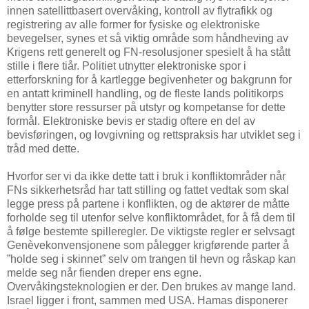
innen satellittbasert overvåking, kontroll av flytrafikk og
registrering av alle former for fysiske og elektroniske
bevegelser, synes et så viktig område som håndheving av
Krigens rett generelt og FN-resolusjoner spesielt å ha stått
stille i flere tiår. Politiet utnytter elektroniske spor i
etterforskning for å kartlegge begivenheter og bakgrunn for
en antatt kriminell handling, og de fleste lands politikorps
benytter store ressurser på utstyr og kompetanse for dette
formål. Elektroniske bevis er stadig oftere en del av
bevisføringen, og lovgivning og rettspraksis har utviklet seg i
tråd med dette.
Hvorfor ser vi da ikke dette tatt i bruk i konfliktområder når
FNs sikkerhetsråd har tatt stilling og fattet vedtak som skal
legge press på partene i konflikten, og de aktører de måtte
forholde seg til utenfor selve konfliktområdet, for å få dem til
å følge bestemte spilleregler. De viktigste regler er selvsagt
Genèvekonvensjonene som pålegger krigførende parter å
”holde seg i skinnet” selv om trangen til hevn og råskap kan
melde seg når fienden dreper ens egne.
Overvåkingsteknologien er der. Den brukes av mange land.
Israel ligger i front, sammen med USA. Hamas disponerer