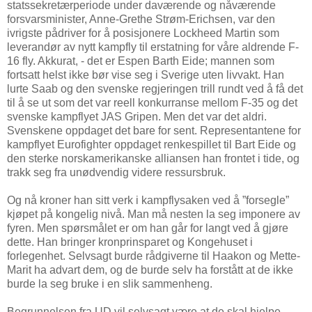
statssekretærperiode under daværende og nåværende
forsvarsminister, Anne-Grethe Strøm-Erichsen, var den
ivrigste pådriver for å posisjonere Lockheed Martin som
leverandør av nytt kampfly til erstatning for våre aldrende F-
16 fly. Akkurat, - det er Espen Barth Eide; mannen som
fortsatt helst ikke bør vise seg i Sverige uten livvakt. Han
lurte Saab og den svenske regjeringen trill rundt ved å få det
til å se ut som det var reell konkurranse mellom F-35 og det
svenske kampflyet JAS Gripen. Men det var det aldri.
Svenskene oppdaget det bare for sent. Representantene for
kampflyet Eurofighter oppdaget renkespillet til Bart Eide og
den sterke norskamerikanske alliansen han frontet i tide, og
trakk seg fra unødvendig videre ressursbruk.
Og nå kroner han sitt verk i kampflysaken ved å ”forsegle”
kjøpet på kongelig nivå. Man må nesten la seg imponere av
fyren. Men spørsmålet er om han går for langt ved å gjøre
dette. Han bringer kronprinsparet og Kongehuset i
forlegenhet. Selvsagt burde rådgiverne til Haakon og Mette-
Marit ha advart dem, og de burde selv ha forstått at de ikke
burde la seg bruke i en slik sammenheng.
Begrunnelsen fra UD vil selvsagt være at de skal hjelpe