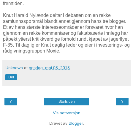
fremtiden.
Knut Harald Nylænde deltar i debatten om en rekke
samfunnsspørsmål blandt annet gjennom hans tre blogger.
Et av hans største interesseområder er forsvaret hvor han
gjennom en rekke kommentarer og faktabaserte innlegg har
påpekt ytterst kritikkverdige forhold rundt kjøpet av jagerflyet
F-35. Til daglig er Knut daglig leder og eier i investerings- og
rådgivningsgruppen Moxie.
Unknown
at
onsdag, mai 08, 2013
Del
‹
›
Startsiden
Vis nettversjon
Drevet av
Blogger
.