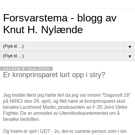
Forsvarstema - blogg av
Knut H. Nylænde
▼
▼
onsdag 8. mai 2013
Er kronprinsparet lurt opp i stry?
Jeg trodde først jeg hørte feil da jeg var innom ”Dagsnytt 18”
på NRK2 den 29. april, og fikk høre at kronprinsparet skal
besøke Lockheed Martin, produsenten av F-35 Joint Strike
Fighter. De er anmodet av Utenriksdepartementet om å
besøke bedriften.
Og hvem er sjef i UD? - Jo, det er samme person som i sin