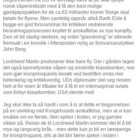
norsk våpenindustri med å få den best mulige
gjenkjøpspakken for de ca 63 milliarder kroner Norge skal
betale for flyene. Men samtidig oppnår altså Barth Eide å
bygge en god forsvarslinje for kritikken vedrørende
beslutningsprosessen knyttet til anskaffelse av nye kampfly.
Den vil bli stadig sterkere, og ordet ”granskning” er allerede
fremsatt i en kronikk i Aftenposten nylig av forsvarsanalytiker
John Berg.
Lockheed Martin produserer ikke bare fly. Der i gården lages
det også kjernefysiske våpen og omstridte klasebomber, noe
som gjør kronprinsparets besøk ved bedriften enda mer
betenkelig og kritikkverdig. UDs diplomater slet seg nesten
helt ut for noen år tilbake for å få til en internasjonal avtale
som forbyr klasebomber. USA stemte mot!
Jeg skal ikke ta så hardt i som å si at dette er begynnelsen
på en utvikling mot Kongehusets avskaffelse, men at vi kan
snakke om en første, liten spiker i kisten, er jeg ganske
sikker på. Reiser de til Lockheed Martin kommer det til å bli
mye og langvarig bråk, - men dette kan jo bli en lærepenge
for kronprinsparet, slik at det blir færre spikre i kisten i