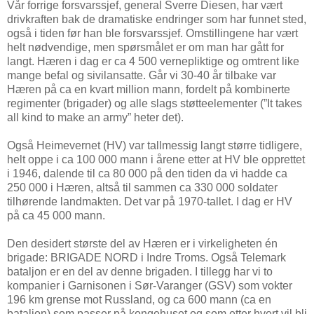
Vår forrige forsvarssjef, general Sverre Diesen, har vært
drivkraften bak de dramatiske endringer som har funnet sted,
også i tiden før han ble forsvarssjef. Omstillingene har vært
helt nødvendige, men spørsmålet er om man har gått for
langt. Hæren i dag er ca 4 500 vernepliktige og omtrent like
mange befal og sivilansatte. Går vi 30-40 år tilbake var
Hæren på ca en kvart million mann, fordelt på kombinerte
regimenter (brigader) og alle slags støtteelementer (”It takes
all kind to make an army” heter det).
Også Heimevernet (HV) var tallmessig langt større tidligere,
helt oppe i ca 100 000 mann i årene etter at HV ble opprettet
i 1946, dalende til ca 80 000 på den tiden da vi hadde ca
250 000 i Hæren, altså til sammen ca 330 000 soldater
tilhørende landmakten. Det var på 1970-tallet. I dag er HV
på ca 45 000 mann.
Den desidert største del av Hæren er i virkeligheten én
brigade: BRIGADE NORD i Indre Troms. Også Telemark
bataljon er en del av denne brigaden. I tillegg har vi to
kompanier i Garnisonen i Sør-Varanger (GSV) som vokter
196 km grense mot Russland, og ca 600 mann (ca en
bataljon) som passer på kongehuset og som etter hvert vil bli