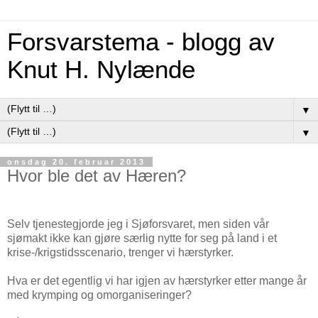
Forsvarstema - blogg av
Knut H. Nylænde
▼
▼
onsdag 20. februar 2013
Hvor ble det av Hæren?
Selv tjenestegjorde jeg i Sjøforsvaret, men siden vår
sjømakt ikke kan gjøre særlig nytte for seg på land i et
krise-/krigstidsscenario, trenger vi hærstyrker.
Hva er det egentlig vi har igjen av hærstyrker etter mange år
med krymping og omorganiseringer?