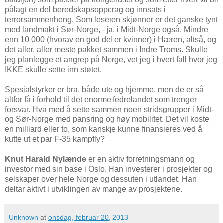
pålagt en del beredskapsoppdrag og innsats i
terrorsammenheng. Som leseren skjønner er det ganske tynt
med landmakt i Sør-Norge, - ja, i Midt-Norge også. Mindre
enn 10 000 (hvorav en god del er kvinner) i Hæren, altså, og
det aller, aller meste pakket sammen i Indre Troms. Skulle
jeg planlegge et angrep på Norge, vet jeg i hvert fall hvor jeg
IKKE skulle sette inn støtet.
Spesialstyrker er bra, både ute og hjemme, men de er så
altfor få i forhold til det enorme fedrelandet som trenger
forsvar. Hva med å sette sammen noen stridsgrupper i Midt-
og Sør-Norge med pansring og høy mobilitet. Det vil koste
en milliard eller to, som kanskje kunne finansieres ved å
kutte ut et par F-35 kampfly?
Knut Harald Nylænde
er en aktiv forretningsmann og
investor med sin base i Oslo. Han investerer i prosjekter og
selskaper over hele Norge og dessuten i utlandet. Han
deltar aktivt i utviklingen av mange av prosjektene.
Unknown
at
onsdag, februar 20, 2013