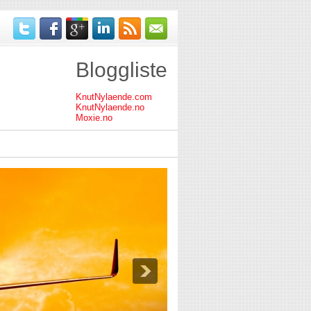
Bloggliste
KnutNylaende.com
KnutNylaende.no
Moxie.no