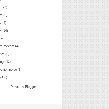
r
(27)
re
(5)
y
(4)
kk
(14)
ske
(5)
ske system
(4)
het
(6)
ogi
(13)
rbekjempelse
(1)
likt
(1)
Drevet av
Blogger
.