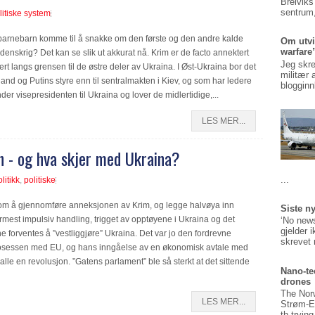
Breiviks
sentrum,
litiske system
barnebarn komme til å snakke om den første og den andre kalde
Om utvi
warfare
rdenskrig? Det kan se slik ut akkurat nå. Krim er de facto annektert
Jeg skre
t langs grensen til de østre deler av Ukraina. I Øst-Ukraina bor det
militær 
land og Putins styre enn til sentralmakten i Kiev, og som har ledere
blogginn
der visepresidenten til Ukraina og lover de midlertidige,...
LES MER...
in - og hva skjer med Ukraina?
...
litikk
,
politiske
om å gjennomføre anneksjonen av Krim, og legge halvøya inn
Siste n
est impulsiv handling, trigget av opptøyene i Ukraina og det
‘No news
gjelder 
 forventes å ”vestliggjøre” Ukraina. Det var jo den fordrevne
skrevet 
rosessen med EU, og hans inngåelse av en økonomisk avtale med
lle en revolusjon. ”Gatens parlament” ble så sterkt at det sittende
Nano-te
drones
The Nor
LES MER...
Strøm-E
th tryin