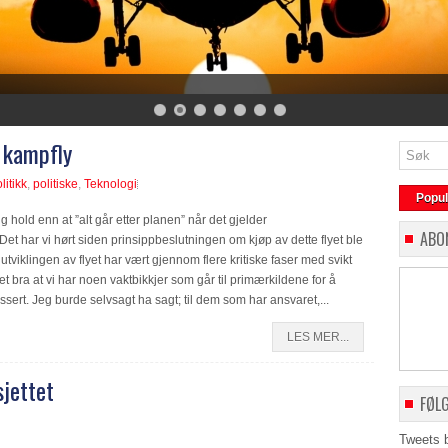
 kampfly
litikk
,
politiske
,
Teknologi
Popu
ig hold enn at ”alt går etter planen” når det gjelder
ABO
et har vi hørt siden prinsippbeslutningen om kjøp av dette flyet ble
 utviklingen av flyet har vært gjennom flere kritiske faser med svikt
et bra at vi har noen vaktbikkjer som går til primærkildene for å
essert. Jeg burde selvsagt ha sagt; til dem som har ansvaret,...
LES MER...
jettet
FØL
Tweets 