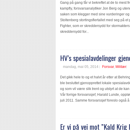
Gang på gang får vi bekreftet at de to mest 
kampfly, forsvarsanalytiker Jon Berg og utenr
saken som klegger med sine vurderinger og 
Stoltenberg stortingsflertallet med seg på e
Fighter, som er skreddersydd for stormakters
skreddersydd for...
HV’s spesialavdelinger gje
mandag, mai 05, 2014
Forsvar
,
Militær
Det gikk hele to og et halvt år etter at Behri
ble besluttet gjenopprettet lokale spesiala
og som vil være slik trent og utstyrt at de kan
Vår forrige forsvarssjef, Harald Lunde, oppløs
juli 2011. Samme forsvarssjef foreslo også 
Er vi på vei mot ”Kald Krig 