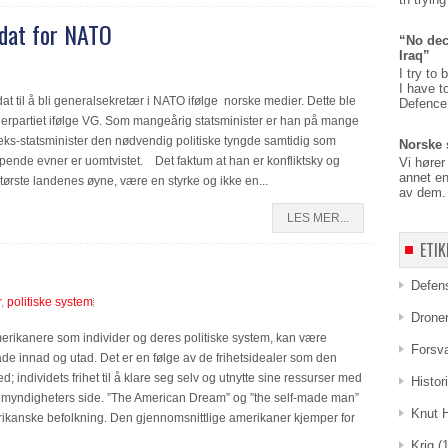
idat for NATO
“No dec
Iraq”
I try to 
I have t
 til å bli generalsekretær i NATO ifølge norske medier. Dette ble
Defence,
iderpartiet ifølge VG. Som mangeårig statsminister er han på mange
 eks-statsminister den nødvendig politiske tyngde samtidig som
Norske 
ende evner er uomtvistet. Det faktum at han er konfliktsky og
Vi hører
annet en
ørste landenes øyne, være en styrke og ikke en...
av dem. 
LES MER...
ETIK
Defen
r
,
politiske system
Drone
merikanere som individer og deres politiske system, kan være
Forsv
åde innad og utad. Det er en følge av de frihetsidealer som den
individets frihet til å klare seg selv og utnytte sine ressurser med
Histor
ra myndigheters side. ”The American Dream” og ”the self-made man”
Knut 
rikanske befolkning. Den gjennomsnittlige amerikaner kjemper for
Krig
(1