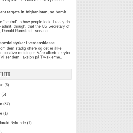
ent targets in Afghanistan, so bomb
be “neutral” to how people look. I really do.
o admit, though, that the US Secretary of
 Donald Rumsfeld - serving ...
spesialstyrker i verdensklasse
 om dem stadig oftere og det er ikke
n positive meldinger. Våre allierte skryter
Vi ser dem i aksjon på TV-skjerme...
ETTER
se
(6)
r
(5)
ar
(37)
ie
(1)
Harald Nylænde
(1)
)