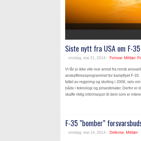
1
2
3
4
5
6
7
Siste nytt fra USA om F-35
onsdag, mai 21, 2014
Forsvar
,
Militær
,
Po
Vi får jo ikke vite noe annet fra norsk ansvarl
anskaffelsesprogrammet for kampflyet F-35. D
fattet av regjering og storting i 2008, selv om
både i teknologi og prisestimater. Derfor er d
skaffe riktig informasjon til dem som er inter
F-35 ”bomber” forsvarsbuds
onsdag, mai 14, 2014
Defense
,
Militær