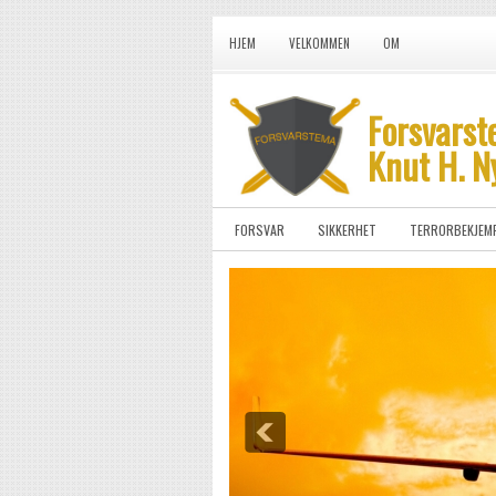
HJEM
VELKOMMEN
OM
Forsvarst
Knut H. N
FORSVAR
SIKKERHET
TERRORBEKJEM