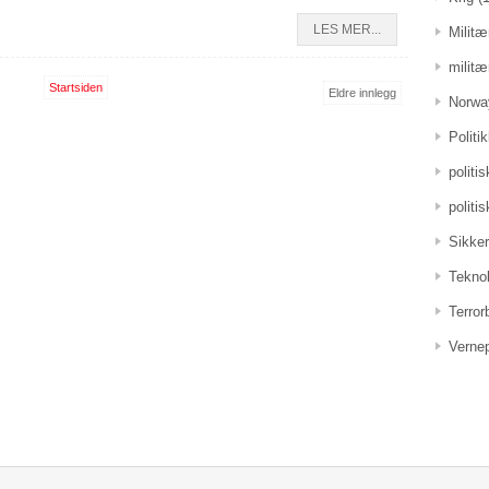
LES MER...
Militæ
militæ
Startsiden
Eldre innlegg
Norwa
Politi
politi
politi
Sikker
Teknol
Terro
Vernep