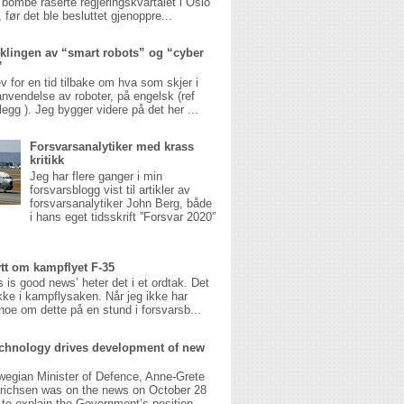
 bombe raserte regjeringskvartalet i Oslo
 før det ble besluttet gjenoppre...
klingen av “smart robots” og “cyber
”
v for en tid tilbake om hva som skjer i
anvendelse av roboter, på engelsk (ref
legg ). Jeg bygger videre på det her ...
Forsvarsanalytiker med krass
kritikk
Jeg har flere ganger i min
forsvarsblogg vist til artikler av
forsvarsanalytiker John Berg, både
i hans eget tidsskrift ”Forsvar 2020”
ytt om kampflyet F-35
 is good news’ heter det i et ordtak. Det
ikke i kampflysaken. Når jeg ikke har
noe om dette på en stund i forsvarsb...
chnology drives development of new
wegian Minister of Defence, Anne-Grete
richsen was on the news on October 28
g to explain the Government’s position ...