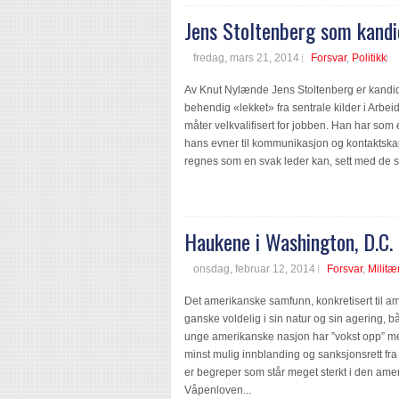
Jens Stoltenberg som kand
fredag, mars 21, 2014
Forsvar
,
Politikk
Av Knut Nylænde Jens Stoltenberg er kandidat
behendig «lekket» fra sentrale kilder i Arbe
måter velkvalifisert for jobben. Han har som
hans evner til kommunikasjon og kontaktskap
regnes som en svak leder kan, sett med de st
Haukene i Washington, D.C.
onsdag, februar 12, 2014
Forsvar
,
Militæ
Det amerikanske samfunn, konkretisert til a
ganske voldelig i sin natur og sin agering, b
unge amerikanske nasjon har ”vokst opp” med; 
minst mulig innblanding og sanksjonsrett f
er begreper som står meget sterkt i den ame
Våpenloven...