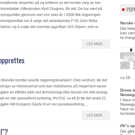
fremstående eksperter på og kritikere av det norske valg av nye
POP
iksredaktør i Aftenposten Kjell Dragnes, får rett. De har vært på
synspunkter gjennom mer enn seks år. I 2008 fikk regjeringen
t prinsippvedtak om å velge det amerikanske F-35 Joint Strike
Norske o
 behov, og å vrake det svenske jagerflyet JAS Gripen, som er
Det hete
kan være
ta mange
LES MER...
nopprettes
ca 19...
ng Breiviks bombe raserte regjeringskvartalet i Oslo sentrum, før det
vdelinger av Heimevernet som kan mobiliseres på meget kort varsel
Drone t
 gjøre en effektiv jobb ved terroranslag eller trussel om slikt anslag.
Norweg
te en slik spesialtrent avdeling, HV-016, ca ett år før det smalt 22.
I have i
å gjøre HM Kongens Garde til en ren paradeavdeling,...
Norwegi
have no 
technolo
LES MER...
HV’s sp
II”?
Det gikk