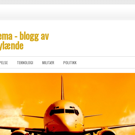
ema - blogg av
ylænde
PELSE
TEKNOLOGI
MILITÆR
POLITIKK