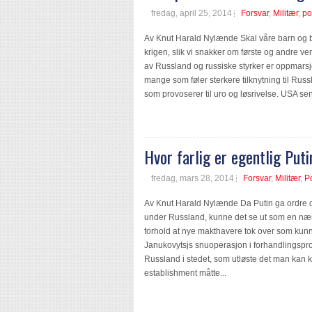
fredag, april 25, 2014
Forsvar
,
Militær
,
po
Av Knut Harald Nylænde Skal våre barn og 
krigen, slik vi snakker om første og andre ve
av Russland og russiske styrker er oppmarsjer
mange som føler sterkere tilknytning til Russ
som provoserer til uro og løsrivelse. USA sen
Hvor farlig er egentlig Put
fredag, mars 28, 2014
Forsvar
,
Militær
,
Po
Av Knut Harald Nylænde Da Putin ga ordre 
under Russland, kunne det se ut som en nærm
forhold at nye makthavere tok over som kunne
Janukovytsjs snuoperasjon i forhandlingsp
Russland i stedet, som utløste det man kan ka
establishment måtte...