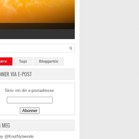
lære
Tags
Bloggarkiv
NNER VIA E-POST
Skriv inn din e-postadresse:
G MEG
by @KnutNylaende