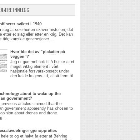
ULÆRE INNLEGG
ffiserer sviktet i 1940
r seg at seierherren skriver historien; det
 etter et slag eller etter en krig. Det kan
 tiår, kanskje generasjoner ...
Hvor ble det av ”plakaten på
veggen”?
Jeg er gammel nok til å huske at et
meget viktig element i vårt
nasjonale forsvarskonsept under
den kalde krigens tid, altså frem til
echnology about to wake up the
ian government?
n previous articles claimed that the
an government apparently has chosen to
opinion about drones and drone
g...
esialavdelinger gjenopprettes
 hele to og et halvt år etter at Behring